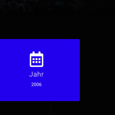
Muffathalle, München
Jahr
Ort
2006